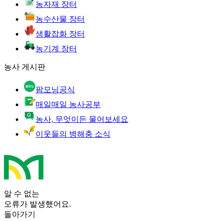
농자재 장터
농수산물 장터
생활잡화 장터
농기계 장터
농사 게시판
팜모닝공식
매일매일 농사공부
농사, 무엇이든 물어보세요
이웃들의 병해충 소식
알 수 없는
오류가 발생했어요.
돌아가기