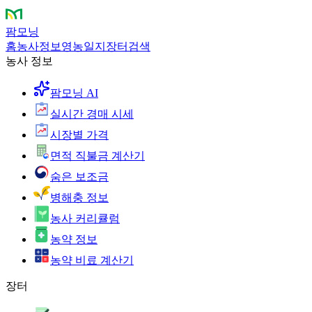
팜모닝
홈
농사정보
영농일지
장터
검색
농사 정보
팜모닝 AI
실시간 경매 시세
시장별 가격
면적 직불금 계산기
숨은 보조금
병해충 정보
농사 커리큘럼
농약 정보
농약 비료 계산기
장터