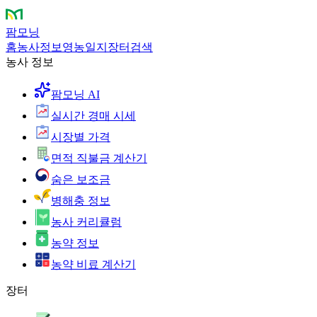
팜모닝
홈
농사정보
영농일지
장터
검색
농사 정보
팜모닝 AI
실시간 경매 시세
시장별 가격
면적 직불금 계산기
숨은 보조금
병해충 정보
농사 커리큘럼
농약 정보
농약 비료 계산기
장터