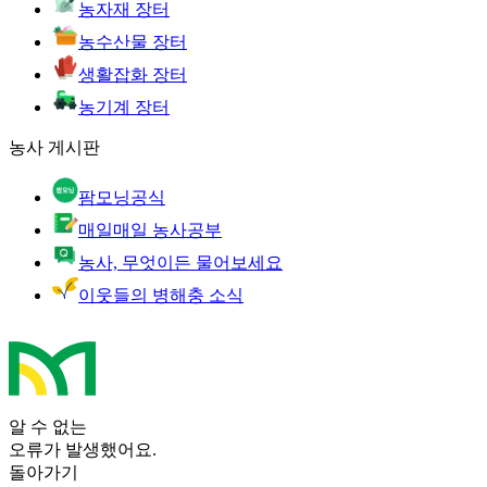
농자재 장터
농수산물 장터
생활잡화 장터
농기계 장터
농사 게시판
팜모닝공식
매일매일 농사공부
농사, 무엇이든 물어보세요
이웃들의 병해충 소식
알 수 없는
오류가 발생했어요.
돌아가기