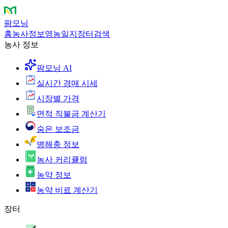
팜모닝
홈
농사정보
영농일지
장터
검색
농사 정보
팜모닝 AI
실시간 경매 시세
시장별 가격
면적 직불금 계산기
숨은 보조금
병해충 정보
농사 커리큘럼
농약 정보
농약 비료 계산기
장터