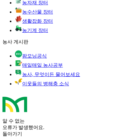
농자재 장터
농수산물 장터
생활잡화 장터
농기계 장터
농사 게시판
팜모닝공식
매일매일 농사공부
농사, 무엇이든 물어보세요
이웃들의 병해충 소식
알 수 없는
오류가 발생했어요.
돌아가기