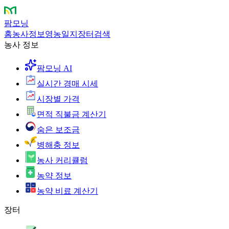
팜모닝
홈
농사정보
영농일지
장터
검색
농사 정보
팜모닝 AI
실시간 경매 시세
시장별 가격
면적 직불금 계산기
숨은 보조금
병해충 정보
농사 커리큘럼
농약 정보
농약 비료 계산기
장터