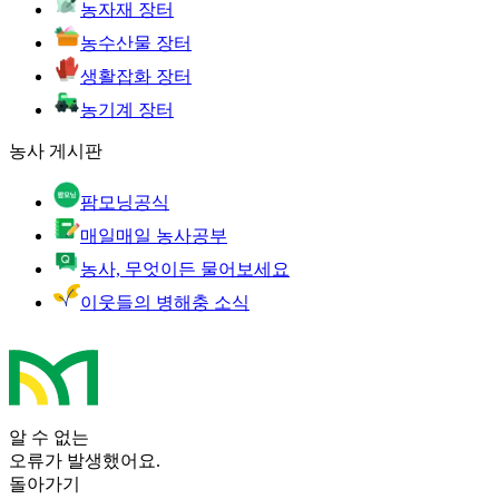
농자재 장터
농수산물 장터
생활잡화 장터
농기계 장터
농사 게시판
팜모닝공식
매일매일 농사공부
농사, 무엇이든 물어보세요
이웃들의 병해충 소식
알 수 없는
오류가 발생했어요.
돌아가기