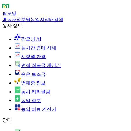
팜모닝
홈
농사정보
영농일지
장터
검색
농사 정보
팜모닝 AI
실시간 경매 시세
시장별 가격
면적 직불금 계산기
숨은 보조금
병해충 정보
농사 커리큘럼
농약 정보
농약 비료 계산기
장터