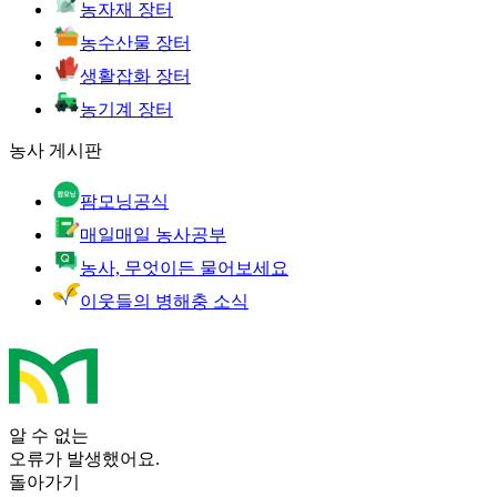
농자재 장터
농수산물 장터
생활잡화 장터
농기계 장터
농사 게시판
팜모닝공식
매일매일 농사공부
농사, 무엇이든 물어보세요
이웃들의 병해충 소식
알 수 없는
오류가 발생했어요.
돌아가기