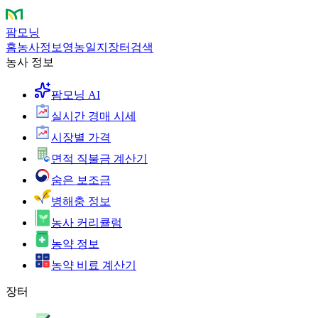
팜모닝
홈
농사정보
영농일지
장터
검색
농사 정보
팜모닝 AI
실시간 경매 시세
시장별 가격
면적 직불금 계산기
숨은 보조금
병해충 정보
농사 커리큘럼
농약 정보
농약 비료 계산기
장터