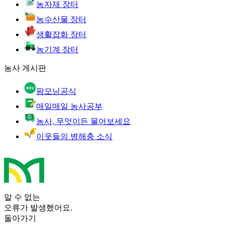
농자재 장터
농수산물 장터
생활잡화 장터
농기계 장터
농사 게시판
팜모닝공식
매일매일 농사공부
농사, 무엇이든 물어보세요
이웃들의 병해충 소식
알 수 없는
오류가 발생했어요.
돌아가기