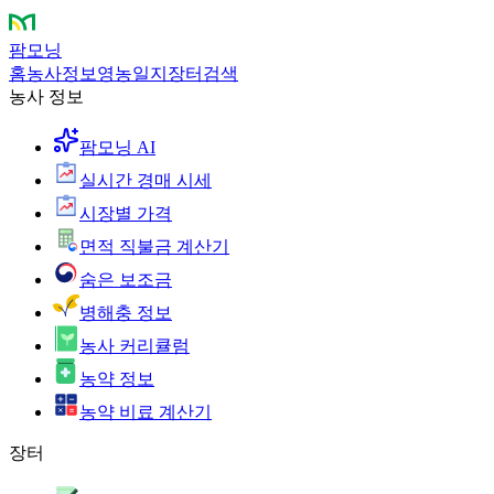
팜모닝
홈
농사정보
영농일지
장터
검색
농사 정보
팜모닝 AI
실시간 경매 시세
시장별 가격
면적 직불금 계산기
숨은 보조금
병해충 정보
농사 커리큘럼
농약 정보
농약 비료 계산기
장터