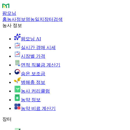
팜모닝
홈
농사정보
영농일지
장터
검색
농사 정보
팜모닝 AI
실시간 경매 시세
시장별 가격
면적 직불금 계산기
숨은 보조금
병해충 정보
농사 커리큘럼
농약 정보
농약 비료 계산기
장터