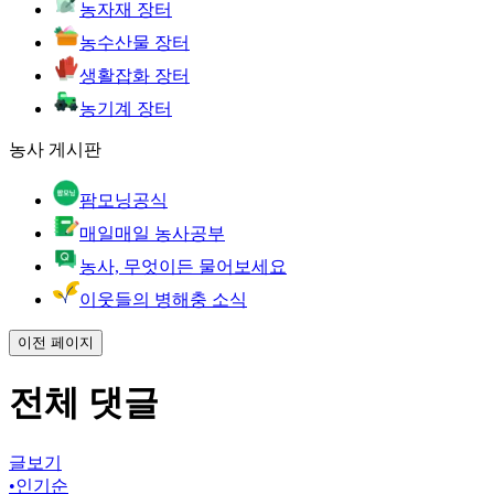
농자재 장터
농수산물 장터
생활잡화 장터
농기계 장터
농사 게시판
팜모닝공식
매일매일 농사공부
농사, 무엇이든 물어보세요
이웃들의 병해충 소식
이전 페이지
전체 댓글
글보기
•
인기순