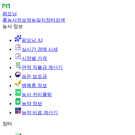
팜모닝
홈
농사정보
영농일지
장터
검색
농사 정보
팜모닝 AI
실시간 경매 시세
시장별 가격
면적 직불금 계산기
숨은 보조금
병해충 정보
농사 커리큘럼
농약 정보
농약 비료 계산기
장터