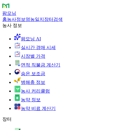
팜모닝
홈
농사정보
영농일지
장터
검색
농사 정보
팜모닝 AI
실시간 경매 시세
시장별 가격
면적 직불금 계산기
숨은 보조금
병해충 정보
농사 커리큘럼
농약 정보
농약 비료 계산기
장터