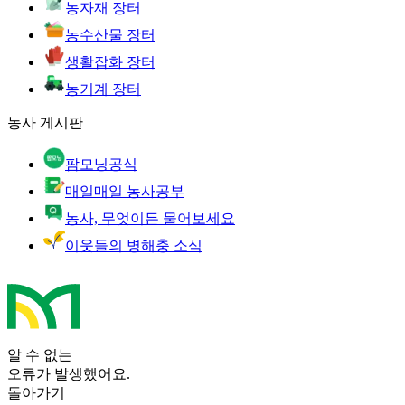
농자재 장터
농수산물 장터
생활잡화 장터
농기계 장터
농사 게시판
팜모닝공식
매일매일 농사공부
농사, 무엇이든 물어보세요
이웃들의 병해충 소식
알 수 없는
오류가 발생했어요.
돌아가기