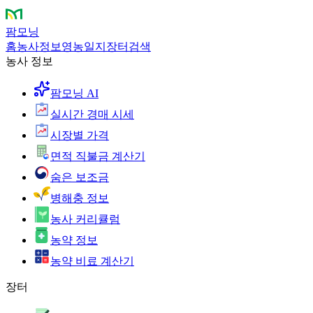
팜모닝
홈
농사정보
영농일지
장터
검색
농사 정보
팜모닝 AI
실시간 경매 시세
시장별 가격
면적 직불금 계산기
숨은 보조금
병해충 정보
농사 커리큘럼
농약 정보
농약 비료 계산기
장터