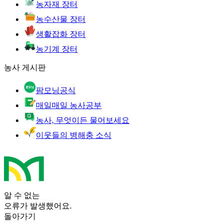
농자재 장터
농수산물 장터
생활잡화 장터
농기계 장터
농사 게시판
팜모닝공식
매일매일 농사공부
농사, 무엇이든 물어보세요
이웃들의 병해충 소식
알 수 없는
오류가 발생했어요.
돌아가기