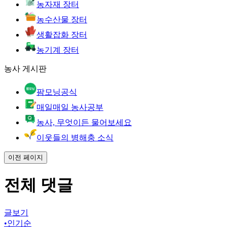
농자재 장터
농수산물 장터
생활잡화 장터
농기계 장터
농사 게시판
팜모닝공식
매일매일 농사공부
농사, 무엇이든 물어보세요
이웃들의 병해충 소식
이전 페이지
전체 댓글
글보기
•
인기순