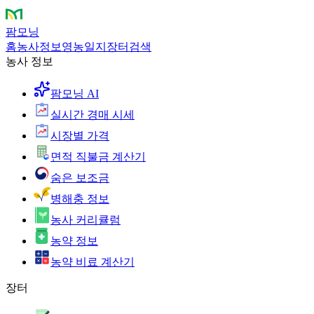
팜모닝
홈
농사정보
영농일지
장터
검색
농사 정보
팜모닝 AI
실시간 경매 시세
시장별 가격
면적 직불금 계산기
숨은 보조금
병해충 정보
농사 커리큘럼
농약 정보
농약 비료 계산기
장터