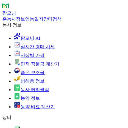
팜모닝
홈
농사정보
영농일지
장터
검색
농사 정보
팜모닝 AI
실시간 경매 시세
시장별 가격
면적 직불금 계산기
숨은 보조금
병해충 정보
농사 커리큘럼
농약 정보
농약 비료 계산기
장터