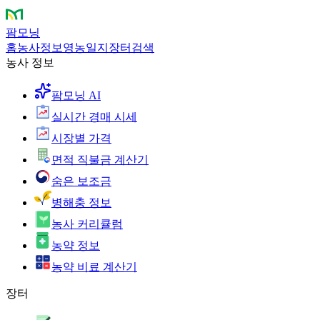
팜모닝
홈
농사정보
영농일지
장터
검색
농사 정보
팜모닝 AI
실시간 경매 시세
시장별 가격
면적 직불금 계산기
숨은 보조금
병해충 정보
농사 커리큘럼
농약 정보
농약 비료 계산기
장터