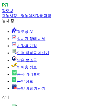
팜모닝
홈
농사정보
영농일지
장터
검색
농사 정보
팜모닝 AI
실시간 경매 시세
시장별 가격
면적 직불금 계산기
숨은 보조금
병해충 정보
농사 커리큘럼
농약 정보
농약 비료 계산기
장터