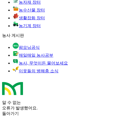
농자재 장터
농수산물 장터
생활잡화 장터
농기계 장터
농사 게시판
팜모닝공식
매일매일 농사공부
농사, 무엇이든 물어보세요
이웃들의 병해충 소식
알 수 없는
오류가 발생했어요.
돌아가기