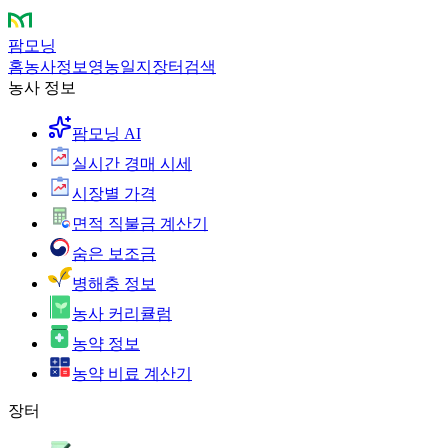
팜모닝
홈
농사정보
영농일지
장터
검색
농사 정보
팜모닝 AI
실시간 경매 시세
시장별 가격
면적 직불금 계산기
숨은 보조금
병해충 정보
농사 커리큘럼
농약 정보
농약 비료 계산기
장터