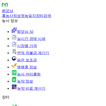
팜모닝
홈
농사정보
영농일지
장터
검색
농사 정보
팜모닝 AI
실시간 경매 시세
시장별 가격
면적 직불금 계산기
숨은 보조금
병해충 정보
농사 커리큘럼
농약 정보
농약 비료 계산기
장터