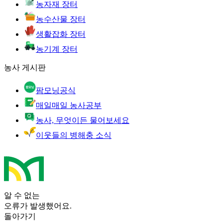
농자재 장터
농수산물 장터
생활잡화 장터
농기계 장터
농사 게시판
팜모닝공식
매일매일 농사공부
농사, 무엇이든 물어보세요
이웃들의 병해충 소식
알 수 없는
오류가 발생했어요.
돌아가기