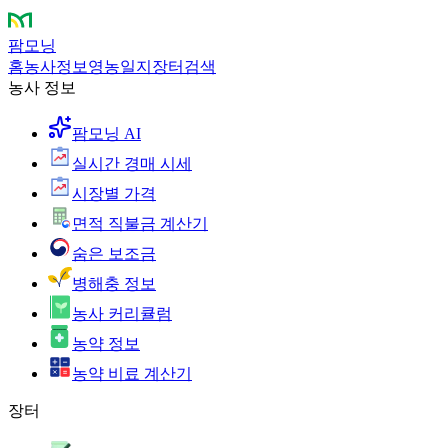
팜모닝
홈
농사정보
영농일지
장터
검색
농사 정보
팜모닝 AI
실시간 경매 시세
시장별 가격
면적 직불금 계산기
숨은 보조금
병해충 정보
농사 커리큘럼
농약 정보
농약 비료 계산기
장터