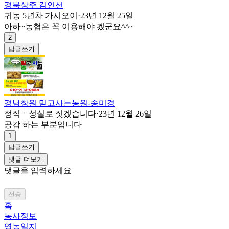
경북상주 김인선
귀농 5년차 가시오이
·
23년 12월 25일
아하~농협은 꼭 이용해야 겠군요^^~
2
답글쓰기
경남창원 믿고사는농원-송미경
정직ㆍ성실로 짓겠습니다
·
23년 12월 26일
공감 하는 부분입니다
1
답글쓰기
댓글 더보기
댓글을 입력하세요
전송
홈
농사정보
영농일지