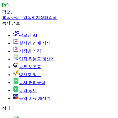
팜모닝
홈
농사정보
영농일지
장터
검색
농사 정보
팜모닝 AI
실시간 경매 시세
시장별 가격
면적 직불금 계산기
숨은 보조금
병해충 정보
농사 커리큘럼
농약 정보
농약 비료 계산기
장터