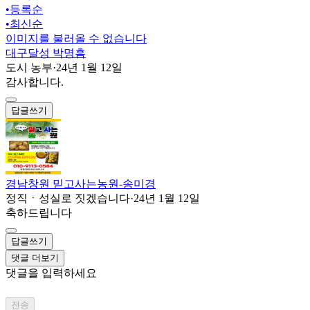
•
등록순
•
최신순
이미지를 불러올 수 없습니다
대구달성 박명흠
도시 농부
·
24년 1월 12일
감사합니다.
답글쓰기
경남창원 믿고사는농원-송미경
정직ㆍ성실로 짓겠습니다
·
24년 1월 12일
축하드립니다
답글쓰기
댓글 더보기
댓글을 입력하세요
전송