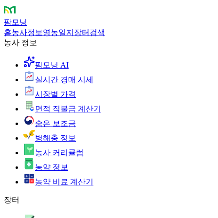
팜모닝
홈
농사정보
영농일지
장터
검색
농사 정보
팜모닝 AI
실시간 경매 시세
시장별 가격
면적 직불금 계산기
숨은 보조금
병해충 정보
농사 커리큘럼
농약 정보
농약 비료 계산기
장터