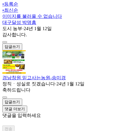
•
등록순
•
최신순
이미지를 불러올 수 없습니다
대구달성 박명흠
도시 농부
·
24년 1월 12일
감사합니다.
답글쓰기
경남창원 믿고사는농원-송미경
정직ㆍ성실로 짓겠습니다
·
24년 1월 12일
축하드립니다
답글쓰기
댓글 더보기
댓글을 입력하세요
전송