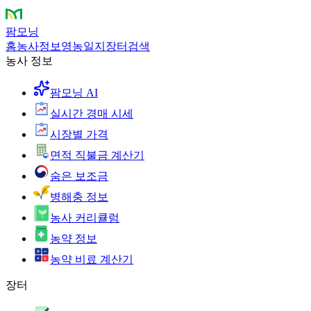
팜모닝
홈
농사정보
영농일지
장터
검색
농사 정보
팜모닝 AI
실시간 경매 시세
시장별 가격
면적 직불금 계산기
숨은 보조금
병해충 정보
농사 커리큘럼
농약 정보
농약 비료 계산기
장터