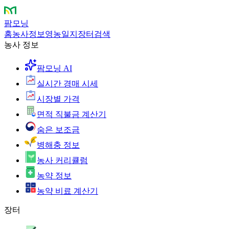
팜모닝
홈
농사정보
영농일지
장터
검색
농사 정보
팜모닝 AI
실시간 경매 시세
시장별 가격
면적 직불금 계산기
숨은 보조금
병해충 정보
농사 커리큘럼
농약 정보
농약 비료 계산기
장터