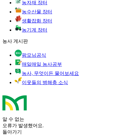
농자재 장터
농수산물 장터
생활잡화 장터
농기계 장터
농사 게시판
팜모닝공식
매일매일 농사공부
농사, 무엇이든 물어보세요
이웃들의 병해충 소식
알 수 없는
오류가 발생했어요.
돌아가기