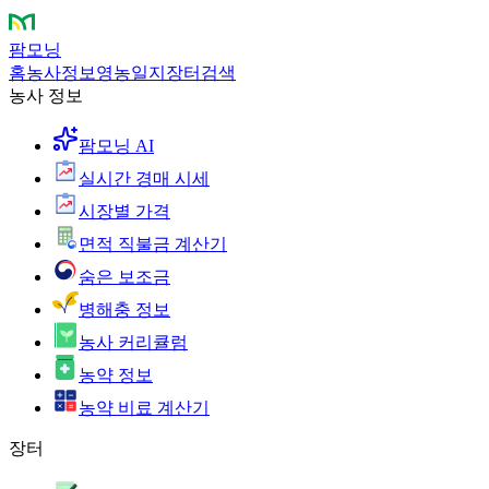
팜모닝
홈
농사정보
영농일지
장터
검색
농사 정보
팜모닝 AI
실시간 경매 시세
시장별 가격
면적 직불금 계산기
숨은 보조금
병해충 정보
농사 커리큘럼
농약 정보
농약 비료 계산기
장터