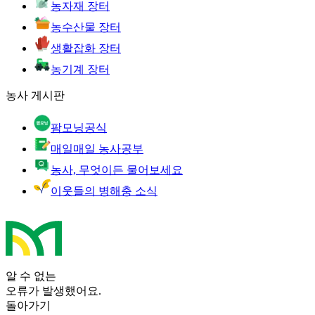
농자재 장터
농수산물 장터
생활잡화 장터
농기계 장터
농사 게시판
팜모닝공식
매일매일 농사공부
농사, 무엇이든 물어보세요
이웃들의 병해충 소식
알 수 없는
오류가 발생했어요.
돌아가기