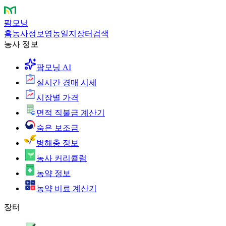
팜모닝
홈
농사정보
영농일지
장터
검색
농사 정보
팜모닝 AI
실시간 경매 시세
시장별 가격
면적 직불금 계산기
숨은 보조금
병해충 정보
농사 커리큘럼
농약 정보
농약 비료 계산기
장터