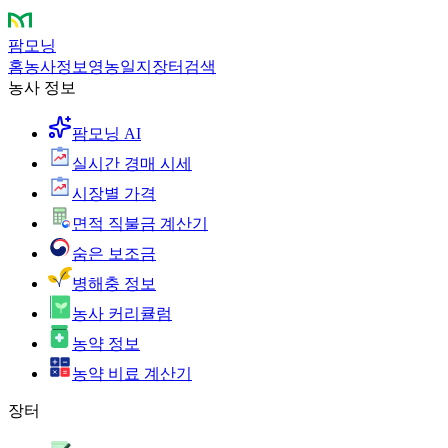
팜모닝
홈
농사정보
영농일지
장터
검색
농사 정보
팜모닝 AI
실시간 경매 시세
시장별 가격
면적 직불금 계산기
숨은 보조금
병해충 정보
농사 커리큘럼
농약 정보
농약 비료 계산기
장터