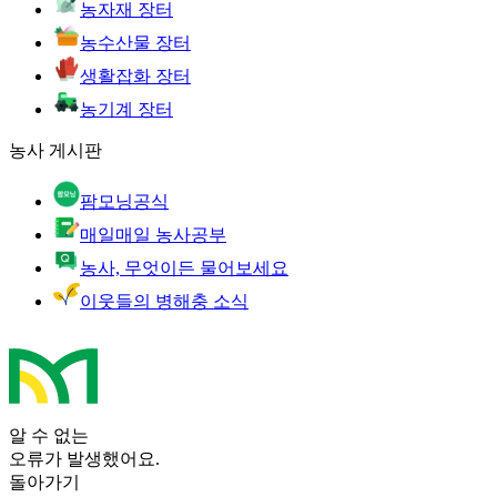
농자재 장터
농수산물 장터
생활잡화 장터
농기계 장터
농사 게시판
팜모닝공식
매일매일 농사공부
농사, 무엇이든 물어보세요
이웃들의 병해충 소식
알 수 없는
오류가 발생했어요.
돌아가기