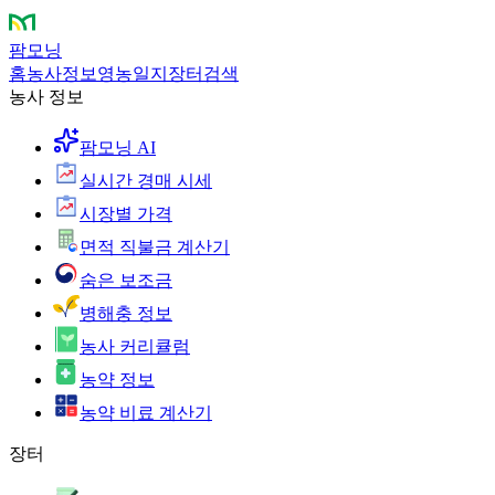
팜모닝
홈
농사정보
영농일지
장터
검색
농사 정보
팜모닝 AI
실시간 경매 시세
시장별 가격
면적 직불금 계산기
숨은 보조금
병해충 정보
농사 커리큘럼
농약 정보
농약 비료 계산기
장터