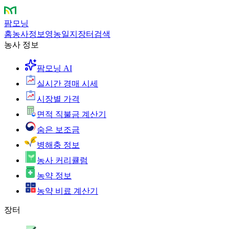
팜모닝
홈
농사정보
영농일지
장터
검색
농사 정보
팜모닝 AI
실시간 경매 시세
시장별 가격
면적 직불금 계산기
숨은 보조금
병해충 정보
농사 커리큘럼
농약 정보
농약 비료 계산기
장터