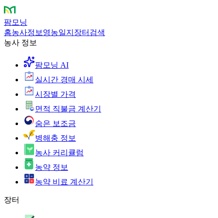
팜모닝
홈
농사정보
영농일지
장터
검색
농사 정보
팜모닝 AI
실시간 경매 시세
시장별 가격
면적 직불금 계산기
숨은 보조금
병해충 정보
농사 커리큘럼
농약 정보
농약 비료 계산기
장터