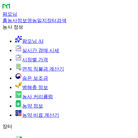
팜모닝
홈
농사정보
영농일지
장터
검색
농사 정보
팜모닝 AI
실시간 경매 시세
시장별 가격
면적 직불금 계산기
숨은 보조금
병해충 정보
농사 커리큘럼
농약 정보
농약 비료 계산기
장터