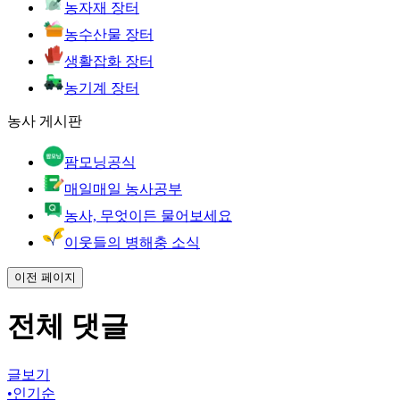
농자재 장터
농수산물 장터
생활잡화 장터
농기계 장터
농사 게시판
팜모닝공식
매일매일 농사공부
농사, 무엇이든 물어보세요
이웃들의 병해충 소식
이전 페이지
전체 댓글
글보기
•
인기순