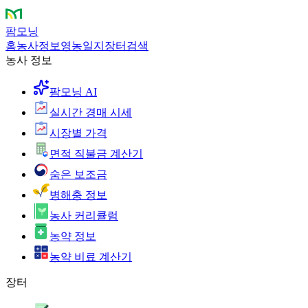
팜모닝
홈
농사정보
영농일지
장터
검색
농사 정보
팜모닝 AI
실시간 경매 시세
시장별 가격
면적 직불금 계산기
숨은 보조금
병해충 정보
농사 커리큘럼
농약 정보
농약 비료 계산기
장터