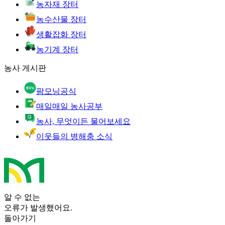
농자재 장터
농수산물 장터
생활잡화 장터
농기계 장터
농사 게시판
팜모닝공식
매일매일 농사공부
농사, 무엇이든 물어보세요
이웃들의 병해충 소식
알 수 없는
오류가 발생했어요.
돌아가기