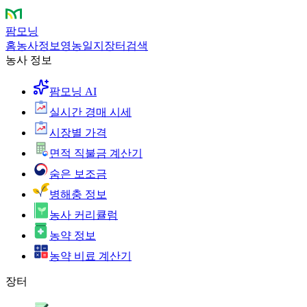
팜모닝
홈
농사정보
영농일지
장터
검색
농사 정보
팜모닝 AI
실시간 경매 시세
시장별 가격
면적 직불금 계산기
숨은 보조금
병해충 정보
농사 커리큘럼
농약 정보
농약 비료 계산기
장터