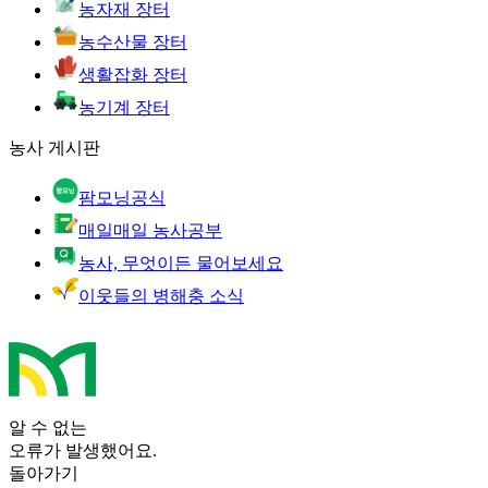
농자재 장터
농수산물 장터
생활잡화 장터
농기계 장터
농사 게시판
팜모닝공식
매일매일 농사공부
농사, 무엇이든 물어보세요
이웃들의 병해충 소식
알 수 없는
오류가 발생했어요.
돌아가기