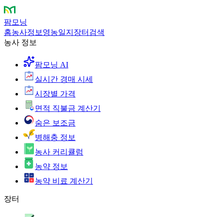
팜모닝
홈
농사정보
영농일지
장터
검색
농사 정보
팜모닝 AI
실시간 경매 시세
시장별 가격
면적 직불금 계산기
숨은 보조금
병해충 정보
농사 커리큘럼
농약 정보
농약 비료 계산기
장터