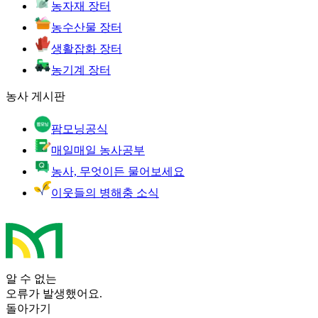
농자재 장터
농수산물 장터
생활잡화 장터
농기계 장터
농사 게시판
팜모닝공식
매일매일 농사공부
농사, 무엇이든 물어보세요
이웃들의 병해충 소식
알 수 없는
오류가 발생했어요.
돌아가기