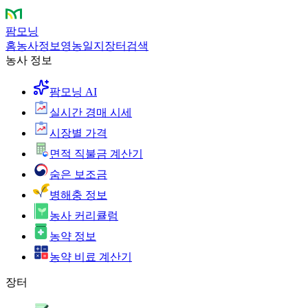
팜모닝
홈
농사정보
영농일지
장터
검색
농사 정보
팜모닝 AI
실시간 경매 시세
시장별 가격
면적 직불금 계산기
숨은 보조금
병해충 정보
농사 커리큘럼
농약 정보
농약 비료 계산기
장터