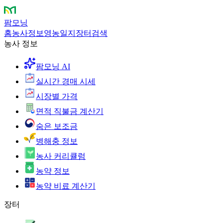
팜모닝
홈
농사정보
영농일지
장터
검색
농사 정보
팜모닝 AI
실시간 경매 시세
시장별 가격
면적 직불금 계산기
숨은 보조금
병해충 정보
농사 커리큘럼
농약 정보
농약 비료 계산기
장터