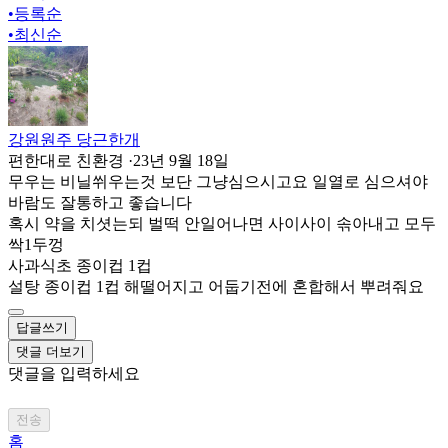
•
등록순
•
최신순
강원원주 당근한개
편한대로 친환경
·
23년 9월 18일
무우는 비닐쒸우는것 보단 그냥심으시고요 일열로 심으셔야
바람도 잘통하고 좋습니다
혹시 약을 치셧는되 벌떡 안일어나면 사이사이 솎아내고 모두
싹1두껑
사과식초 종이컵 1컵
설탕 종이컵 1컵 해떨어지고 어둡기전에 혼합해서 뿌려줘요
답글쓰기
댓글 더보기
댓글을 입력하세요
전송
홈