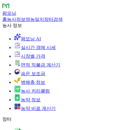
팜모닝
홈
농사정보
영농일지
장터
검색
농사 정보
팜모닝 AI
실시간 경매 시세
시장별 가격
면적 직불금 계산기
숨은 보조금
병해충 정보
농사 커리큘럼
농약 정보
농약 비료 계산기
장터