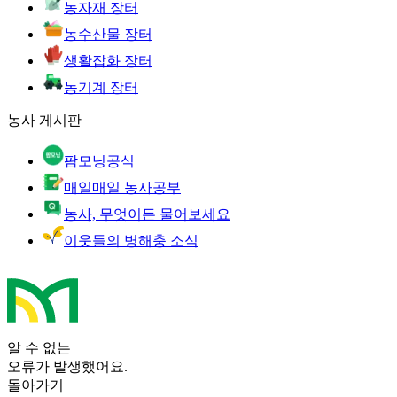
농자재 장터
농수산물 장터
생활잡화 장터
농기계 장터
농사 게시판
팜모닝공식
매일매일 농사공부
농사, 무엇이든 물어보세요
이웃들의 병해충 소식
알 수 없는
오류가 발생했어요.
돌아가기