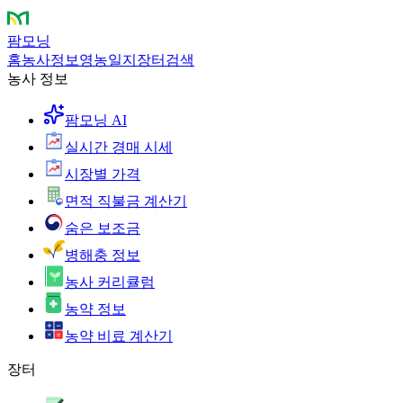
팜모닝
홈
농사정보
영농일지
장터
검색
농사 정보
팜모닝 AI
실시간 경매 시세
시장별 가격
면적 직불금 계산기
숨은 보조금
병해충 정보
농사 커리큘럼
농약 정보
농약 비료 계산기
장터