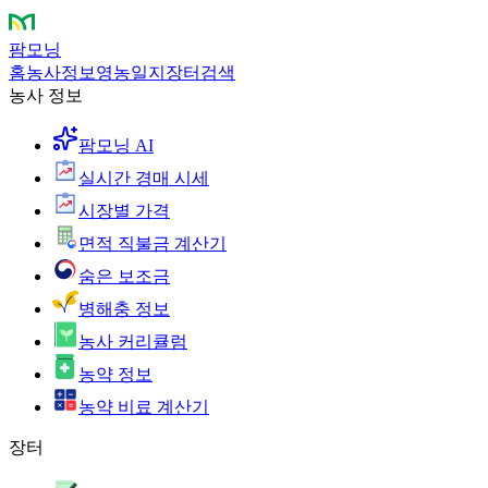
팜모닝
홈
농사정보
영농일지
장터
검색
농사 정보
팜모닝 AI
실시간 경매 시세
시장별 가격
면적 직불금 계산기
숨은 보조금
병해충 정보
농사 커리큘럼
농약 정보
농약 비료 계산기
장터