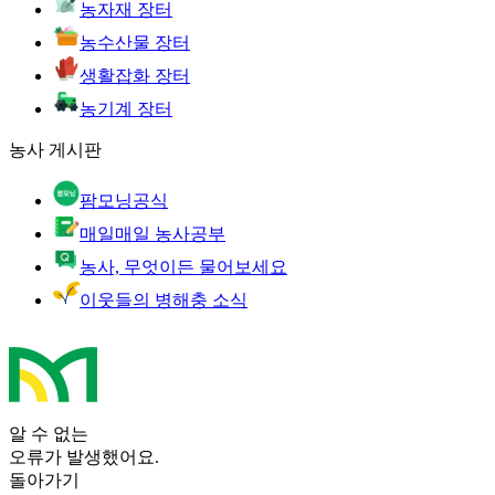
농자재 장터
농수산물 장터
생활잡화 장터
농기계 장터
농사 게시판
팜모닝공식
매일매일 농사공부
농사, 무엇이든 물어보세요
이웃들의 병해충 소식
알 수 없는
오류가 발생했어요.
돌아가기