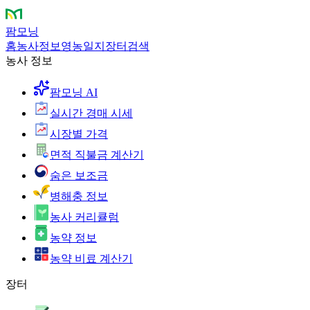
팜모닝
홈
농사정보
영농일지
장터
검색
농사 정보
팜모닝 AI
실시간 경매 시세
시장별 가격
면적 직불금 계산기
숨은 보조금
병해충 정보
농사 커리큘럼
농약 정보
농약 비료 계산기
장터