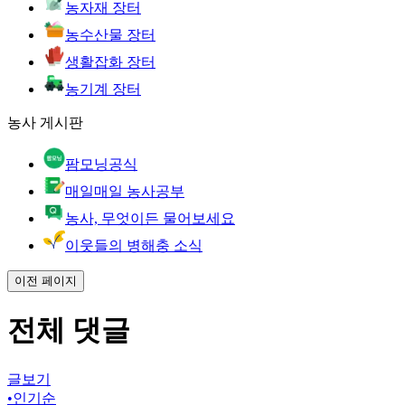
농자재 장터
농수산물 장터
생활잡화 장터
농기계 장터
농사 게시판
팜모닝공식
매일매일 농사공부
농사, 무엇이든 물어보세요
이웃들의 병해충 소식
이전 페이지
전체 댓글
글보기
•
인기순