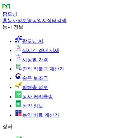
팜모닝
홈
농사정보
영농일지
장터
검색
농사 정보
팜모닝 AI
실시간 경매 시세
시장별 가격
면적 직불금 계산기
숨은 보조금
병해충 정보
농사 커리큘럼
농약 정보
농약 비료 계산기
장터