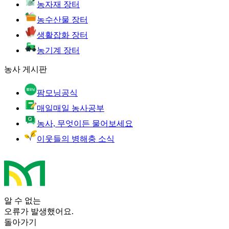
농자재 장터
농수산물 장터
생활잡화 장터
농기계 장터
농사 게시판
팜모닝공식
매일매일 농사공부
농사, 무엇이든 물어보세요
이웃들의 병해충 소식
알 수 없는
오류가 발생했어요.
돌아가기