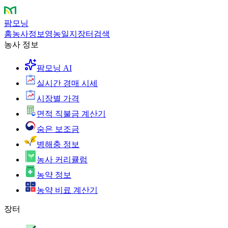
팜모닝
홈
농사정보
영농일지
장터
검색
농사 정보
팜모닝 AI
실시간 경매 시세
시장별 가격
면적 직불금 계산기
숨은 보조금
병해충 정보
농사 커리큘럼
농약 정보
농약 비료 계산기
장터