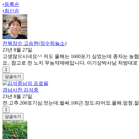
•
등록순
•
최신순
전북장수 고승현(장수하늘소)
23년 8월 27일
고생많으시네요^^ 저도 올해는 1600포기 심었는데 종자는 농
요.. 참고로 전 노지 무농약재배입니다. 이기상박사님 처방
1
답글쓰기
경남사천 김석중
23년 8월 27일
전.고추.200포기심.엇는데.벌써.100근.정도.따어요.올해.엄청
1
답글쓰기