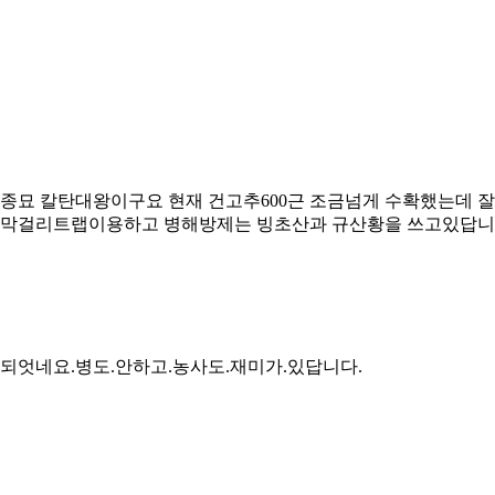
협종묘 칼탄대왕이구요 현재 건고추600근 조금넘게 수확했는데 
대로 막걸리트랩이용하고 병해방제는 빙초산과 규산황을 쓰고있답니
.잘되엇네요.병도.안하고.농사도.재미가.있답니다.