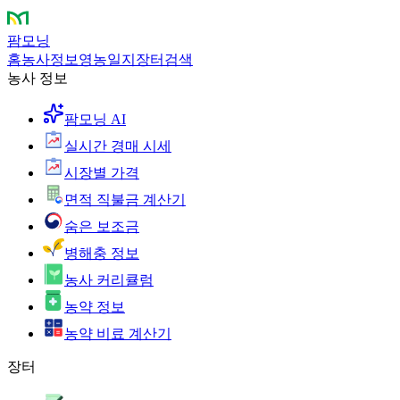
팜모닝
홈
농사정보
영농일지
장터
검색
농사 정보
팜모닝 AI
실시간 경매 시세
시장별 가격
면적 직불금 계산기
숨은 보조금
병해충 정보
농사 커리큘럼
농약 정보
농약 비료 계산기
장터