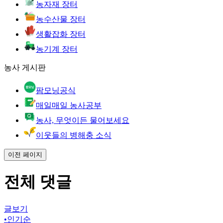
농자재 장터
농수산물 장터
생활잡화 장터
농기계 장터
농사 게시판
팜모닝공식
매일매일 농사공부
농사, 무엇이든 물어보세요
이웃들의 병해충 소식
이전 페이지
전체 댓글
글보기
•
인기순