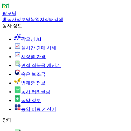
팜모닝
홈
농사정보
영농일지
장터
검색
농사 정보
팜모닝 AI
실시간 경매 시세
시장별 가격
면적 직불금 계산기
숨은 보조금
병해충 정보
농사 커리큘럼
농약 정보
농약 비료 계산기
장터