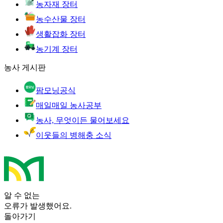
농자재 장터
농수산물 장터
생활잡화 장터
농기계 장터
농사 게시판
팜모닝공식
매일매일 농사공부
농사, 무엇이든 물어보세요
이웃들의 병해충 소식
알 수 없는
오류가 발생했어요.
돌아가기