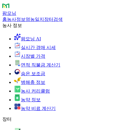
팜모닝
홈
농사정보
영농일지
장터
검색
농사 정보
팜모닝 AI
실시간 경매 시세
시장별 가격
면적 직불금 계산기
숨은 보조금
병해충 정보
농사 커리큘럼
농약 정보
농약 비료 계산기
장터