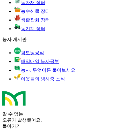
농자재 장터
농수산물 장터
생활잡화 장터
농기계 장터
농사 게시판
팜모닝공식
매일매일 농사공부
농사, 무엇이든 물어보세요
이웃들의 병해충 소식
알 수 없는
오류가 발생했어요.
돌아가기