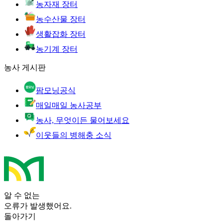
농자재 장터
농수산물 장터
생활잡화 장터
농기계 장터
농사 게시판
팜모닝공식
매일매일 농사공부
농사, 무엇이든 물어보세요
이웃들의 병해충 소식
알 수 없는
오류가 발생했어요.
돌아가기