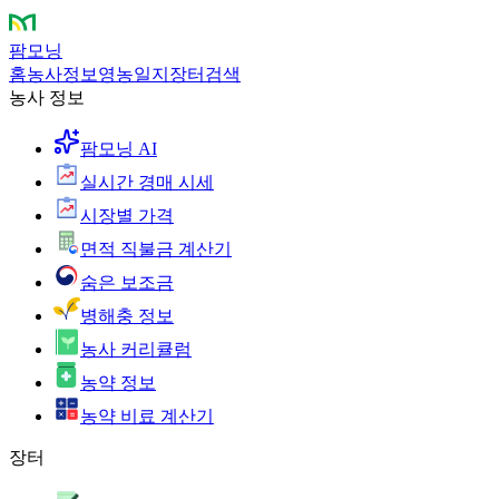
팜모닝
홈
농사정보
영농일지
장터
검색
농사 정보
팜모닝 AI
실시간 경매 시세
시장별 가격
면적 직불금 계산기
숨은 보조금
병해충 정보
농사 커리큘럼
농약 정보
농약 비료 계산기
장터