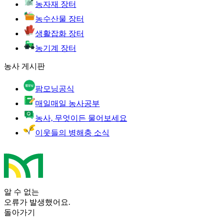
농자재 장터
농수산물 장터
생활잡화 장터
농기계 장터
농사 게시판
팜모닝공식
매일매일 농사공부
농사, 무엇이든 물어보세요
이웃들의 병해충 소식
알 수 없는
오류가 발생했어요.
돌아가기