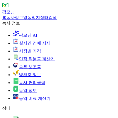
팜모닝
홈
농사정보
영농일지
장터
검색
농사 정보
팜모닝 AI
실시간 경매 시세
시장별 가격
면적 직불금 계산기
숨은 보조금
병해충 정보
농사 커리큘럼
농약 정보
농약 비료 계산기
장터