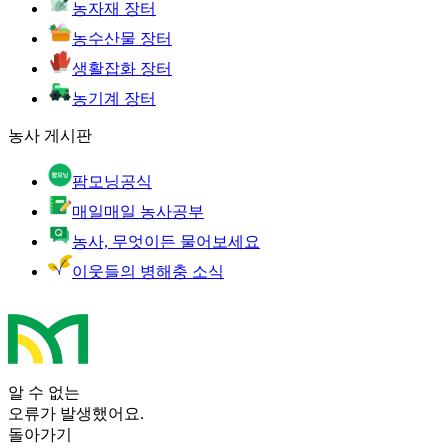
농자재 장터
농수산물 장터
생활잡화 장터
농기계 장터
농사 게시판
팜모닝공식
매일매일 농사공부
농사, 무엇이든 물어보세요
이웃들의 병해충 소식
알 수 없는
오류가 발생했어요.
돌아가기