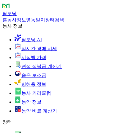
팜모닝
홈
농사정보
영농일지
장터
검색
농사 정보
팜모닝 AI
실시간 경매 시세
시장별 가격
면적 직불금 계산기
숨은 보조금
병해충 정보
농사 커리큘럼
농약 정보
농약 비료 계산기
장터