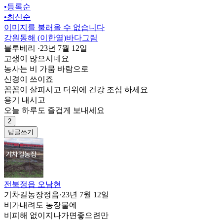
•
등록순
•
최신순
이미지를 불러올 수 없습니다
강원동해 (이한열)바다그림
블루베리
·
23년 7월 12일
고생이 많으시네요
농사는 비 가뭄 바람으로
신경이 쓰이죠
꼼꼼이 살피시고 더위에 건강 조심 하세요
용기 내시고
오늘 하루도 즐겁게 보내세요
2
답글쓰기
전북정읍 오남현
기차길농장정읍
·
23년 7월 12일
비가내려도 농장물에
비피해 없이지나가면좋으련만