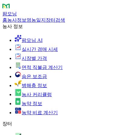
팜모닝
홈
농사정보
영농일지
장터
검색
농사 정보
팜모닝 AI
실시간 경매 시세
시장별 가격
면적 직불금 계산기
숨은 보조금
병해충 정보
농사 커리큘럼
농약 정보
농약 비료 계산기
장터