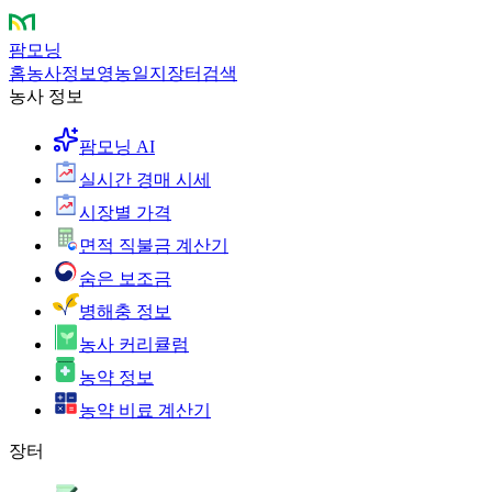
팜모닝
홈
농사정보
영농일지
장터
검색
농사 정보
팜모닝 AI
실시간 경매 시세
시장별 가격
면적 직불금 계산기
숨은 보조금
병해충 정보
농사 커리큘럼
농약 정보
농약 비료 계산기
장터