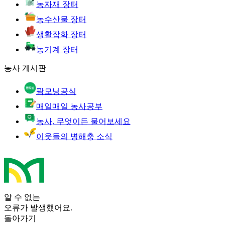
농자재 장터
농수산물 장터
생활잡화 장터
농기계 장터
농사 게시판
팜모닝공식
매일매일 농사공부
농사, 무엇이든 물어보세요
이웃들의 병해충 소식
알 수 없는
오류가 발생했어요.
돌아가기