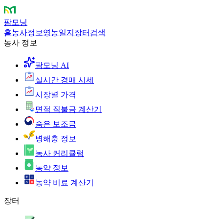
팜모닝
홈
농사정보
영농일지
장터
검색
농사 정보
팜모닝 AI
실시간 경매 시세
시장별 가격
면적 직불금 계산기
숨은 보조금
병해충 정보
농사 커리큘럼
농약 정보
농약 비료 계산기
장터