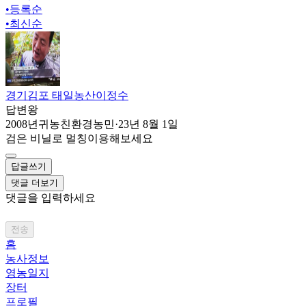
•
등록순
•
최신순
경기김포 태일농산이정수
답변왕
2008년귀농친환경농민
·
23년 8월 1일
검은 비닐로 멀칭이용해보세요
답글쓰기
댓글 더보기
댓글을 입력하세요
전송
홈
농사정보
영농일지
장터
프로필