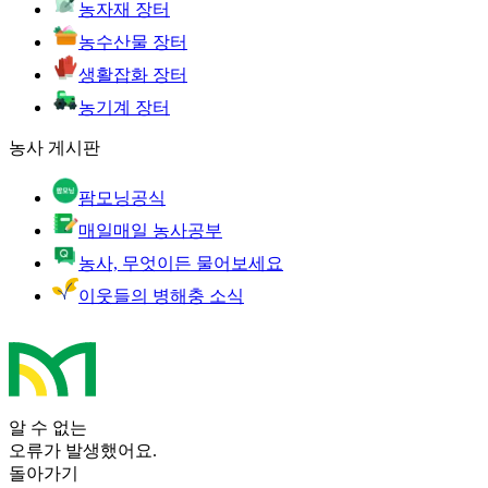
농자재 장터
농수산물 장터
생활잡화 장터
농기계 장터
농사 게시판
팜모닝공식
매일매일 농사공부
농사, 무엇이든 물어보세요
이웃들의 병해충 소식
알 수 없는
오류가 발생했어요.
돌아가기