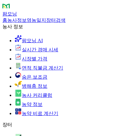
팜모닝
홈
농사정보
영농일지
장터
검색
농사 정보
팜모닝 AI
실시간 경매 시세
시장별 가격
면적 직불금 계산기
숨은 보조금
병해충 정보
농사 커리큘럼
농약 정보
농약 비료 계산기
장터